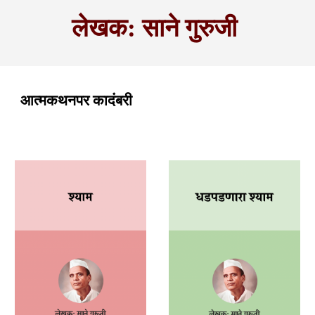
लेखक: साने गुरुजी
आत्मकथनपर कादंबरी