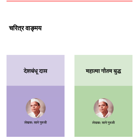
चरित्र वाङ्मय