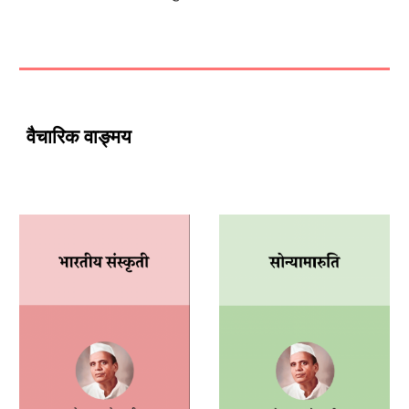
वैचारिक वाङ्मय