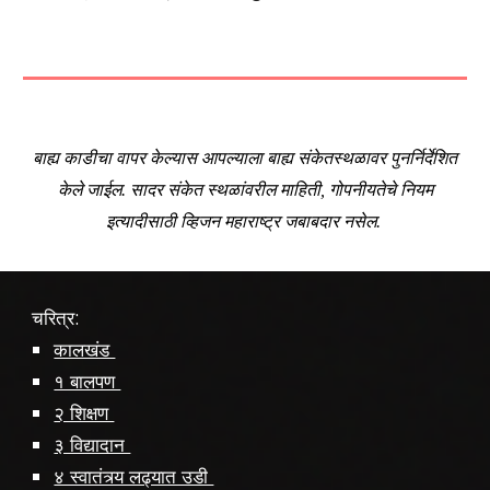
बाह्य काडीचा वापर केल्यास आपल्याला बाह्य संकेतस्थळावर पुनर्निर्देशित
केले जाईल. सादर संकेत स्थळांवरील माहिती, गोपनीयतेचे नियम
इत्यादीसाठी व्हिजन महाराष्ट्र जबाबदार नसेल.
चरित्र:
कालखंड
१ बालपण
२ शिक्षण
३ विद्यादान
४ स्वातंत्र्य लढ्यात उडी