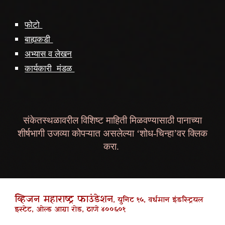
फोटो
बाह्यकडी
अभ्यास व लेखन
कार्यकारी मंडळ
संकेतस्थळावरील विशिष्ट माहिती मिळवण्यासाठी पानाच्या
शीर्षभागी उजव्या कोपऱ्यात असलेल्या ‘शोध-चिन्हा’वर क्लिक
करा.
व्हिजन महाराष्ट्र फाउंडेशन
, युनिट १५, वर्धमान इंडस्ट्रियल
इस्टेट, ओल्ड आग्रा रोड, ठाणे ४००६०१