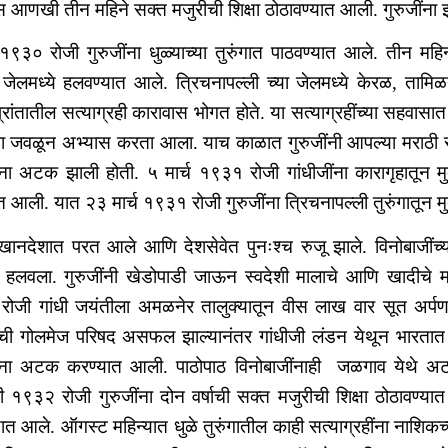
स आणखी तीन महिने सक्त मजुरीची शिक्षा ठोठावण्यात आली. गुरुजींना 
९३० रोजी गुरुजींना धुळ्याच्या तुरुंगात पाठवण्यात आले. तीन महिन्य
ल जेलमध्ये हलवण्यात आले. त्रिचनापल्ली च्या जेलमध्ये केरळ, तामिळन
्रांतातील सत्याग्रही कारावास भोगत होते. या सत्याग्रहींच्या सहवासा
ंना जवळून अभ्यास करता आला. याच काळात गुरुजींनी आपल्या मराठी साह
ींना अटक झाली होती. ५ मार्च १९३१ रोजी गांधीजींना कारागृहातून 
त आली. यात २३ मार्च १९३१ रोजी गुरुजींना त्रिचनापल्ली तुरुंगातून 
 खानदेशात परत आले आणि देशसेवेत पुनःश्च रुजू झाले. विनोबाजींच्य
म हलवला. गुरुजींनी खेडोपाडी जाऊन स्वदेशी मालाचे आणि खादीचे महत
ोजी गांधी जयंतीला अमळनेर तालुक्यातून वीस लाख वार सूत अर्पण
ींची गोलमेज परिषद असफल झाल्यानंतर गांधीजी लंडन येथून भारतात परत
ींना अटक करण्यात आली. पाठोपाठ विनोबाजींनाही जळगाव येथे 
ी १९३२ रोजी गुरुजींना दोन वर्षाची सक्त मजुरीची शिक्षा ठोठावण्या
ात आले. ऑगस्ट महिन्यात धुळे तुरुंगातील काही सत्याग्रहींना नाशिकच्य