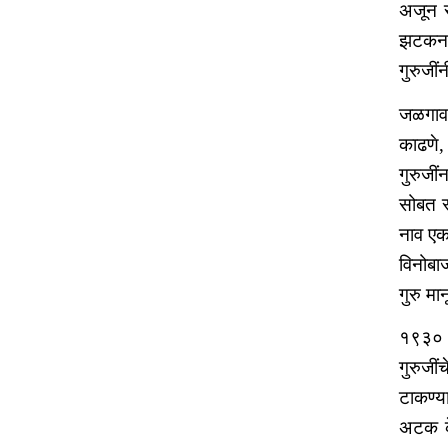
अजून सा
झटकन ब
गुरुजीं
जळगाव 
काढणे,
गुरुजी
सोबत स्
नाव एक 
विनोबाज
गुरु मा
१९३० म
गुरुजी
टाकण्या
अटक के