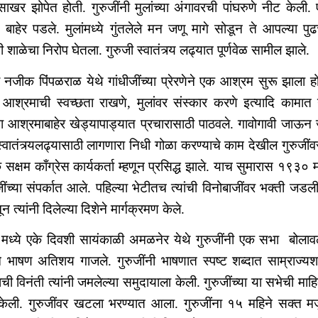
खर झोपेत होती. गुरुजींनी मुलांच्या अंगावरची पांघरुणे नीट केली. 
ाहेर पडले. मुलांमध्ये गुंतलेले मन जणू मागे सोडून ते आपल्या पु
नी शाळेचा निरोप घेतला. गुरुजी स्वातंत्र्य लढ्यात पूर्णवेळ सामील झाले.
नजीक पिंपळराळ येथे गांधीजींच्या प्रेरणेने एक आश्रम सुरू झाला 
 आश्रमाची स्वच्छता राखणे, मुलांवर संस्कार करणे इत्यादि कामात 
ंना आश्रमाबाहेर खेड्यापाड्यात प्रचारासाठी पाठवले. गावोगावी जाऊन
वातंत्र्यलढ्यासाठी लागणारा निधी गोळा करण्याचे काम देखील गुरुजींवर 
सक्षम काँग्रेस कार्यकर्ता म्हणून प्रसिद्ध झाले. याच सुमारास १९३
ींच्या संपर्कात आले. पहिल्या भेटीतच त्यांची विनोबाजींवर भक्ती जडली. 
नून त्यांनी दिलेल्या दिशेने मार्गक्रमण केले.
ध्ये एके दिवशी सायंकाळी अमळनेर येथे गुरुजींनी एक सभा बोलाव
ंचे भाषण अतिशय गाजले. गुरुजींनी भाषणात स्पष्ट शब्दात साम्राज्यशा
ची विनंती त्यांनी जमलेल्या समुदायाला केली. गुरुजींच्या या सभेची मा
ली. गुरुजींवर खटला भरण्यात आला. गुरुजींना १५ महिने सक्त मज