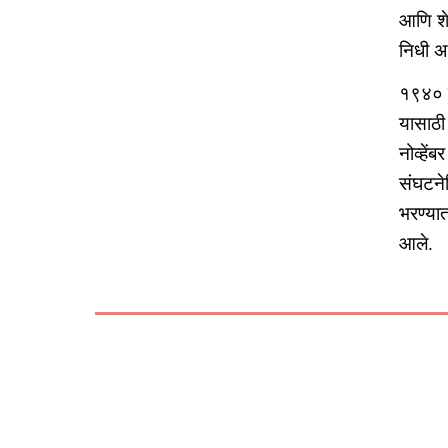
आणि शेत
निधी अभ
१९४० सा
यासाठी
नोव्हें
संघटनेव
भरण्यात
आले.