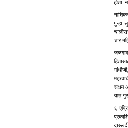
होता. 
नाशिकच
पुन्हा 
चाळीसगा
चार महि
जळगाव 
हितासा
गांधीज
महत्त्व
सक्षम 
यात गुर
६ एप्रि
प्रकाश
दारूबंद