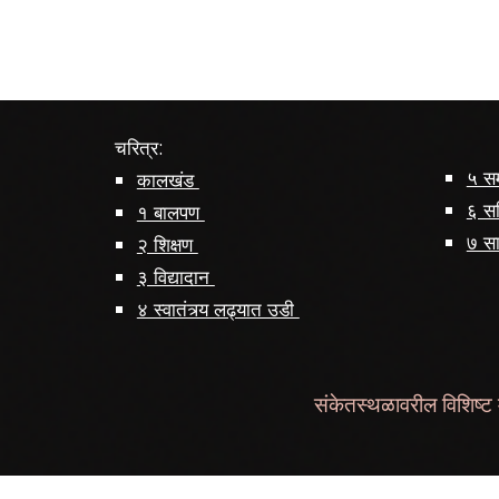
चरित्र:
५ सम
कालखंड
६ स
१ बालपण
७ सा
२ शिक्षण
३ विद्यादान
४ स्वातंत्र्य लढ्यात उडी
संकेतस्थळावरील विशिष्ट 