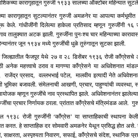
नाशिकच्या कारागृहातून गुरुजी १९३३ सालच्या ऑक्टोबर महिन्यात सुटल
्या कारागृहातून सुटल्यानंतर गुरुजी अमळनेर या आपल्या कर्मभूमीत
सुरू केले. गांधीजींनी दिलेल्या हाकेला प्रतिसाद म्हणून गुरुजींनी १
व तालुक्यात अटक झाली. गुरुजींना पुनःश्च चार महिन्याच्या कारावासाची
न्यानंतर जून १९३४ मध्ये गुरुजींची धुळे तुरुंगातून सुटका झाली.
जिल्ह्यातील फैजपूर येथे २७ व २८ डिसेंबर १९३६ रोजी काँग्रेसचे अ
ठी अनेक महत्त्वाचे ठराव व मागण्या काँग्रेसने या अधिवेशनात मांडल
ी, राजेंद्र प्रसाद, वल्लभभाई पटेल, मालवीय इत्यादी नेते अधिवेश
ाची भूमिका बजावली. संमेलनाची आखणी, प्रचार, पाहुण्यांची व्यवस्था, स्
आयोजक म्हणून गुरुजींचे नाव प्रस्थापित झाले. अधिवेशनानंतर झाले
ुजींचा प्रचार निर्णायक ठरला. प्रांतात काँग्रेसचे मंत्रिमंडळ आले. गुर
ल १९३८ रोजी गुरुजींनी ‘काँग्रेस’ या साप्ताहिकाची स्थापना केली. त
ित करत. हे साप्ताहिक दर सोमवारी अमळनेर येथून प्रसिद्ध होत असे. 
ी, साक्षरता, अस्पृश्यता निवारण, सफाई, काँग्रेसचे संदेश, स्थानिक