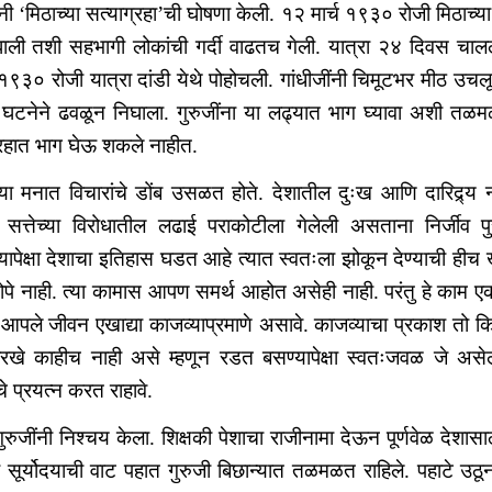
ंनी ‘मिठाच्या सत्याग्रहा’ची घोषणा केली. १२ मार्च १९३० रोजी मिठाच्या
िघाली तशी सहभागी लोकांची गर्दी वाढतच गेली. यात्रा २४ दिवस 
 १९३० रोजी यात्रा दांडी येथे पोहोचली. गांधीजींनी चिमूटभर मीठ उ
 घटनेने ढवळून निघाला. गुरुजींना या लढ्यात भाग घ्यावा अशी तळमळ ल
्रहात भाग घेऊ शकले नाहीत.
ंच्या मनात विचारांचे डोंब उसळत होते. देशातील दुःख आणि दारिद्र्य 
सत्तेच्या विरोधातील लढाई पराकोटीला गेलेली असताना निर्जी
यापेक्षा देशाचा इतिहास घडत आहे त्यात स्वतःला झोकून देण्याची हीच
ोपे नाही. त्या कामास आपण समर्थ आहोत असेही नाही. परंतु हे काम एक
. आपले जीवन एखाद्या काजव्याप्रमाणे असावे. काजव्याचा प्रकाश तो 
सारखे काहीच नाही असे म्हणून रडत बसण्यापेक्षा स्वतःजवळ जे असे
े प्रयत्न करत राहावे.
रुजींनी निश्चय केला. शिक्षकी पेशाचा राजीनामा देऊन पूर्णवेळ देशासाठ
या सूर्योदयाची वाट पहात गुरुजी बिछान्यात तळमळत राहिले. पहाटे उठून