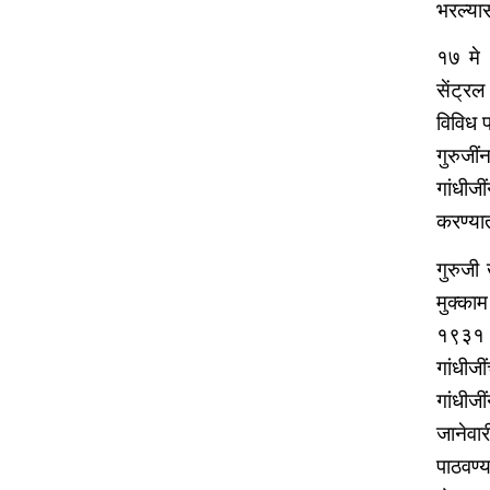
भरल्या
१७ मे १
सेंट्र
विविध प
गुरुजी
गांधीज
करण्या
गुरुजी
मुक्का
१९३१ र
गांधीज
गांधीज
जानेवार
पाठवण्य