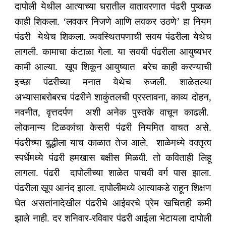
दापोली येथील आत्याच्या घरातील वातावरणात पंढरी पुष्कळ
काही शिकला. ‘लवकर निजणे आणि लवकर उठणे’ हा नियम
पंढरी येथेच शिकला. व्यवस्थितपणाची सवय पंढरीला येथेच
लागली. कामाचा कंटाळा गेला. या सवयी पंढरीला आयुष्यभर
कामी आल्या. खूप शिकून आयुष्यात बरेच काही करण्याची
इच्छा पंढरीच्या मनात येथेच रुजली. शाळेतल्या
अभ्यासाबरोबरच पंढरीने शाकुंतलची प्रस्तावना, काव्य दोहन,
नवनीत, वृत्तदर्पण अशी अनेक पुस्तके वाचून काढली.
लोकमान्य टिळकांचा केसरी पंढरी नियमित वाचत असे.
पंढरीच्या बुद्धीला याच काळात तेज आले. शाळेमध्ये वक्तृत्व
स्पर्धेमध्ये पंढरी हमखास बक्षीस मिळवी. तो कविताही लिहू
लागला. पंढरी दापोलीच्या शाळेत पाचवी वर्ग पास झाला.
पंढरीला खूप आनंद झाला. दापोलीमध्ये आत्याकडे राहून शिक्षण
घेत असतांनादेखील पंढरीचे आईवरचे प्रेम खचितही कमी
झाले नाही. दर शनिवार-रविवार पंढरी आईला भेटायला दापोली