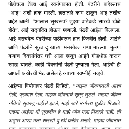
पोहोचला तेंव्हा आई स्वयंपाकात होती. पंढरीने बाहेरूनच
“आई” अशी हाक मारली. हातातले काम टाकून आई तशीच
बाहेर आली. “आलास सुखरूप? तुझ्या वाटेकडे सारखे डोळे
होते”. आई सद्गदित होऊन म्हणाली. पंढरी आईला बिलगला.
आई बराचवेळ पंढरीच्या पाठीवरून हात फिरवीत होती. आईने
आणि पंढरीने सुख दुःखाच्या मनसोक्त गप्पा मारल्या. मुलगा
बऱ्याच दिवसांनंतर घरी आला म्हणून आईने गोडधोड करून
खाऊ घातले. काही दिवसांनी पंढरी पुण्याला गेला. आईची ही
आपली अखेरची भेट असेल हे त्याच्या स्वप्नीही नव्हते.
आईच्या वियोगावर पंढरी लिहितो,
“
माझ्या जीवनातली आशा
गेली, प्रकाश गेला. माझ्या जीवनाचे सूत्र तुटले. माझ्या जीवन
नौकेचे सुकाणू नाहीसे झाले, माझे सारे मनोरथ धुळीत मिळाले.
माझ्या आईला मी सुखवीन हे माझे ध्येय मला मिळाले नाही. ती
अतृप्त आशा मला सारखी दु:खी करीत असते. माझ्या जीवनात