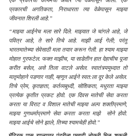
एक प्रकारचा कायमचा अंधार त्या वेळेपासून आला. एक
प्रकारची अगतिकता, निराधारता त्या वेळेपासून माझ्या
जीवनात शिरली आहे.”
“माझ्या आईनेच मला सारे दिले. माझ्यात जे चांगले आहे, जे
पवित्र आहे, ते सारे तिचे आहे. माझी आई गेली; परंतु
भारतमातेच्या सेवेसाठी मला तयार करून गेली. हा श्याम माझ्या
मोहात गुरफटेल. फक्त माझीच, या साडेतीन हात देहाचीच पूजा
करीत बसेल, असे तिला वाटले असेल. स्वातंत्र्ययुध्दात तो
मातृमोहाने पडणार नाही, म्हणून आईने स्वत:ला दूर केले असेल.
तिचे प्रेम, कृतज्ञता, कर्तव्यबुध्दी, सोशिकता, मधुरता माझ्या
प्रत्येक कृतीत प्रकट होवो. एक दिवस मातेची सेवा करता
करता या विराट व विशाल मातेची माझ्या अल्प शक्तीप्रमाणे,
माझ्या गुणधर्माप्रमाणे सेवा करता करता माझे सोने होवो.
माझ्या आईचे सोने झाले, तिच्या श्यामचेही होवो.”
मॅट्रिक पास झाल्यावर पंढरीला एखादी नोकरी मिळू शकली