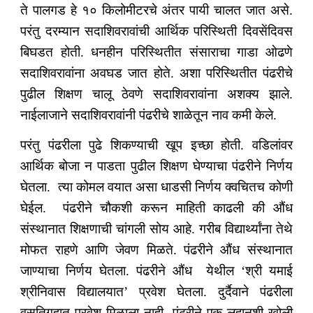
ते पालगड हे १० किलोमीटरचे अंतर पायी चालत जात असे.
परंतु दरम्यान सदाशिवरावांची आर्थिक परिस्थिती दिवसेंदिवस
बिघडत होती. धनहीन परिस्थितीत संसाराचा गाडा ओढणे
सदाशिवरावांना अवघड जात होते. अशा परिस्थितीत पंढरीचे
पुढील शिक्षण चालू ठेवणे सदाशिवरावांना अशक्य झाले.
नाईलाजाने सदाशिवरावांनी पंढरीचे शाळेतून नाव कमी केले.
परंतु पंढरीला पुढे शिकण्याची खूप इच्छा होती. वडिलांवर
आर्थिक बोजा न पाडता पुढील शिक्षण घेण्याचा पंढरीने निर्णय
घेतला. त्या कोमल वयात असा धाडसी निर्णय क्वचितच कोणी
घेईल. पंढरीने चौकशी करून माहिती काढली की औंध
संस्थानात शिक्षणाची चांगली सोय आहे. गरीब विद्यार्थ्यांना तेथे
मोफत राहणे आणि जेवण मिळते. पंढरीने औंध संस्थानात
जाण्याचा निर्णय घेतला. पंढरीने औंध येथील ‘श्री यमाई
श्रीनिवास विद्यालयात’ प्रवेश घेतला. दुर्दैवाने पंढरीला
वसतिगृहात प्रवेश मिळाला नाही. पंढरीने एक लहानशी खोली