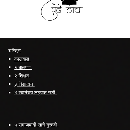
चरित्र:
कालखंड
१ बालपण
२ शिक्षण
३ विद्यादान
४ स्वातंत्र्य लढ्यात उडी
५ समाजवादी साने गुरुजी