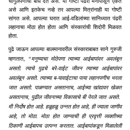
चांगुलपणाचा बोध देत असे. या गोष्टी पंढरी मनापासून ऐकत
असे आणि इतकेच नव्हे तर आपल्या मित्रांनाही या गोष्टी
सांगत असे. आपल्या घरात आई-वडिलांच्या सानिध्यात पंढरी
लहानाचा मोठा होत होता आणि संस्कारांची शिदोरी मिळवत
होता.
पुढे जाऊन आपल्या बालमानावरील संस्काराबाबत साने गुरुजी
म्हणतात,
“मनुष्याचा मोठेपणा त्याच्या आईबापांवर अवलंबून
असतो. त्याचे पुढचे बरे-वाईट जीवन त्याच्या आईबापांवर
अवलंबून असते. त्याच्या ब-यावाईटाचा पाया लहानपणीच भरला
जात असतो. पाळण्यात असतानाच, आईच्या खांद्यावर खेळत
असतानाच, पुढील जीवनाच्या विकासाचे बी पेरले जात असते.
मी निर्दोष होत आहे. हळूहळू उन्नत होत आहे, ही ज्याला जाणीव
आहे, तो मोठा. मोठा होत जाण्याची ही प्रवृत्ती व्यक्तीच्या
ठिकाणी आईबापच उत्पन्न करतात. आईबापांकडून मिळालेली