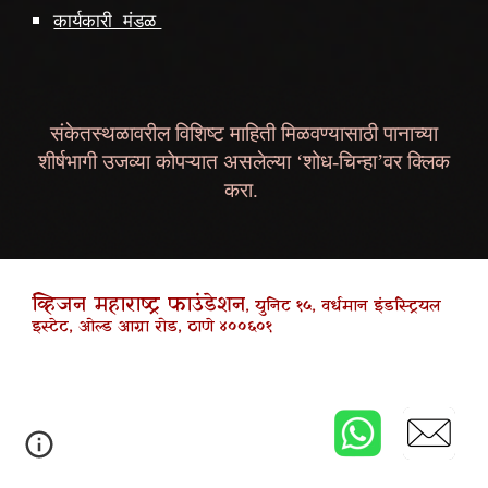
कार्यकारी मंडळ
संकेतस्थळावरील विशिष्ट माहिती मिळवण्यासाठी पानाच्या
शीर्षभागी उजव्या कोपऱ्यात असलेल्या ‘शोध-चिन्हा’वर क्लिक
करा.
व्हिजन महाराष्ट्र फाउंडेशन
, युनिट १५, वर्धमान इंडस्ट्रियल
इस्टेट, ओल्ड आग्रा रोड, ठाणे ४००६०१