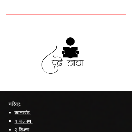
चरित्र:
कालखंड
१ बालपण
२ शिक्षण